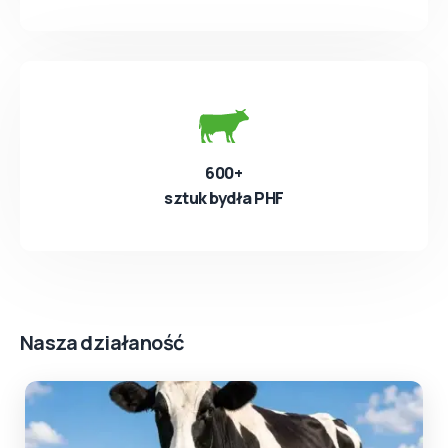
600+
sztuk bydła PHF
Nasza działaność