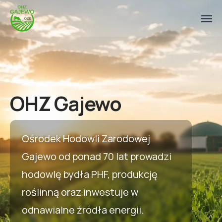
OHZ Gajewo
Ośrodek Hodowli Zarodowej
Gajewo od ponad 70 lat prowadzi
hodowlę bydła PHF, produkcję
roślinną oraz inwestuje w
odnawialne źródła energii.