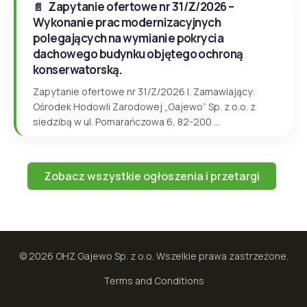
Zapytanie ofertowe nr 31/Z/2026 –
Wykonanie prac modernizacyjnych
polegających na wymianie pokrycia
dachowego budynku objętego ochroną
konserwatorską.
Zapytanie ofertowe nr 31/Z/2026 I. Zamawiający:
Ośrodek Hodowli Zarodowej „Gajewo” Sp. z o.o. z
siedzibą w ul. Pomarańczowa 6, 82-200 ...
Zobacz wszystkie ogłoszenia i przetargi
© 2026 OHZ Gajewo Sp. z o.o. Wszelkie prawa zastrzeżone.
Terms and Conditions